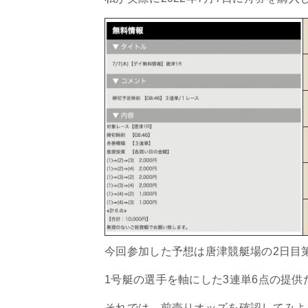
今回参加した予想は唐津競艇場の2日目第
1号艇の選手を軸にした3連単6点の提供
それでは、前売りオッズを確認してみよ