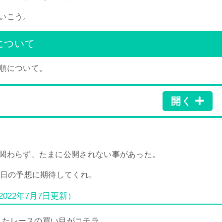
いこう。
について
順について。
関わらず、たまに公開されない事があった。
後日の予想に期待してくれ。
22年7月7日更新）
入したレースの買い目がコチラ。