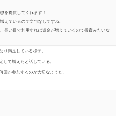
予想を提供してくれます！
が増えているので文句なしですね。
ど、長い目で利用すれば資金が増えているので投資みたいな
なり満足している様子。
定して増えたと話している。
何回か参加するのが大切なようだ。