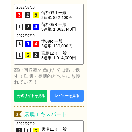
2022/07/10
蒲郡03R 一般
3
2
5
3連単 922,400円
蒲郡05R 一般
1
2
4
3連単 1,862,440円
2022/07/10
津08R 一般
1
4
3
3連単 130,000円
宮島12R 一般
1
5
2
3連単 1,014,000円
高い回収率で負けた分は取り返
す！単期・長期的どちらにも優
れている！
公式サイトを見る
レビューを見る
競艇エキスパート
2022/07/10
唐津11R 一般
2
1
5