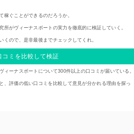
て稼ぐことができるのだろうか。
究所がヴィーナスボートの実力を徹底的に検証していく。
いくので、是非最後までチェックしてくれ。
口コミを比較して検証
ヴィーナスボートについて300件以上の口コミが届いている
と、評価の低い口コミを比較して意見が分かれる理由を探っ