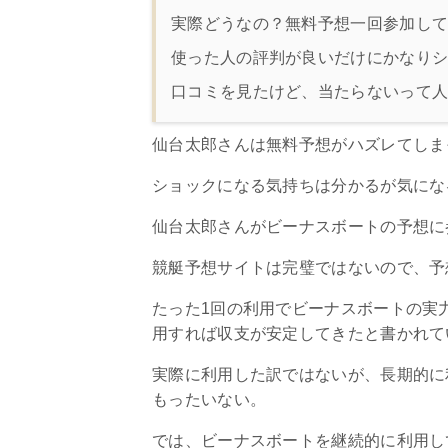
実際どうなの？無料予想一回参加し
使った人の評判が良いだけにかなり
口コミを見たけど、当たらないって
仙台太郎さんは無料予想がハズレてしま
ショックになる気持ちは分かるが気にな
仙台太郎さんがビーナスボートの予想に
競艇予想サイトは完璧ではないので、予
たった1回の利用でビーナスボートの実
用すれば収支が安定してきたと書かれて
実際に利用した訳ではないが、長期的に
もったいない。
では、ビーナスボートを継続的に利用し