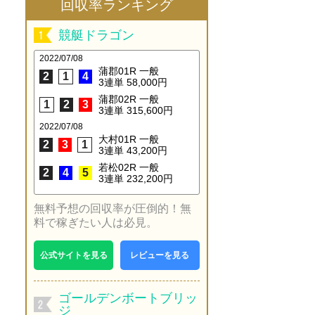
回収率ランキング
競艇ドラゴン
2022/07/08
蒲郡01R 一般
2
1
4
3連単 58,000円
蒲郡02R 一般
1
2
3
3連単 315,600円
2022/07/08
大村01R 一般
2
3
1
3連単 43,200円
若松02R 一般
2
4
5
3連単 232,200円
無料予想の回収率が圧倒的！無
料で稼ぎたい人は必見。
公式サイトを見る
レビューを見る
ゴールデンボートブリッ
ジ