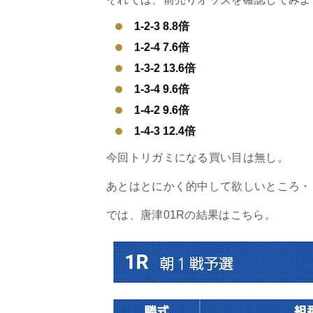
1-2-3 8.8倍
1-2-4 7.6倍
1-3-2 13.6倍
1-3-4 9.6倍
1-4-2 9.6倍
1-4-3 12.4倍
今回トリガミになる買い目は無し。
あとはとにかく的中して欲しいところ・
では、唐津01Rの結果はこちら。