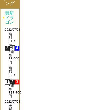
ング
競艇
ドラ
ゴン
2022/07/08
蒲
郡
01R
一
2
般
1
4
3連
単
58,000
円
蒲
郡
02R
一
1
般
2
3
3連
単
315,600
円
2022/07/08
大
村