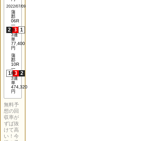
2022/07/09
蒲
郡
06R
一
2
般
3
1
3連
単
77,400
円
蒲
郡
10R
一
1
般
3
2
3連
単
474,320
円
無料予
想の回
収率が
ずば抜
けて高
い！今