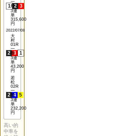
一
1
般
2
3
3連
単
315,600
円
2022/07/08
大
村
01R
一
2
般
3
1
3連
単
43,200
円
若
松
02R
一
2
般
4
5
3連
単
232,200
円
高い的
中率を