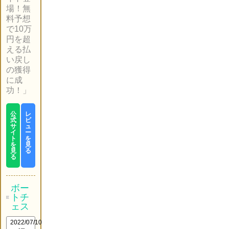
場！無
料予想
で10万
円を超
える払
い戻し
の獲得
に成
功！」
公
レ
式
ビ
サ
ュ
イ
ー
ト
を
を
見
見
る
る
ボー
トチ
ェス
2022/07/10