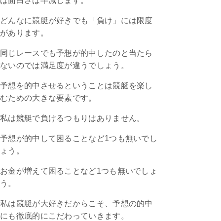
ば面白さは半減します。
どんなに競艇が好きでも「負け」には限度
があります。
同じレースでも予想が的中したのと当たら
ないのでは満足度が違うでしょう。
予想を的中させるということは競艇を楽し
むための大きな要素です。
私は競艇で負けるつもりはありません。
予想が的中して困ることなど1つも無いでし
ょう。
お金が増えて困ることなど1つも無いでしょ
う。
私は競艇が大好きだからこそ、予想の的中
にも徹底的にこだわっていきます。