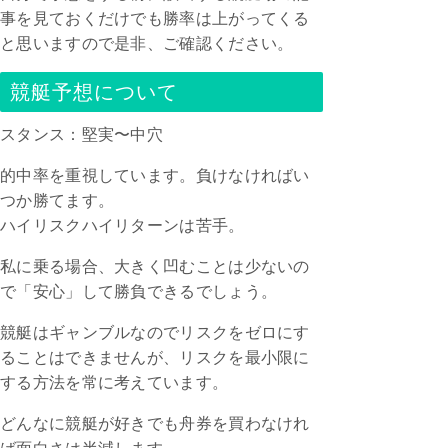
事を見ておくだけでも勝率は上がってくる
と思いますので是非、ご確認ください。
競艇予想について
スタンス：堅実〜中穴
的中率を重視しています。負けなければい
つか勝てます。
ハイリスクハイリターンは苦手。
私に乗る場合、大きく凹むことは少ないの
で「安心」して勝負できるでしょう。
競艇はギャンブルなのでリスクをゼロにす
ることはできませんが、リスクを最小限に
する方法を常に考えています。
どんなに競艇が好きでも舟券を買わなけれ