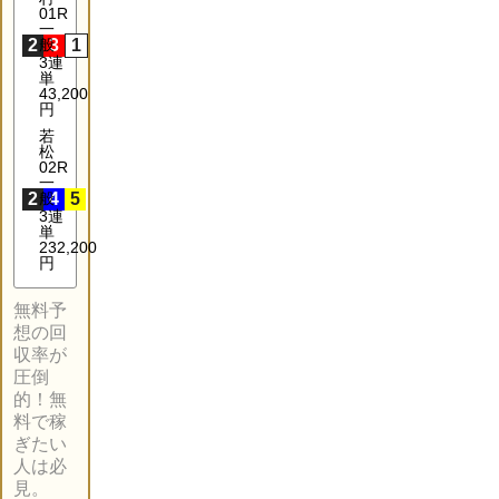
01R
一
2
般
3
1
3連
単
43,200
円
若
松
02R
一
2
般
4
5
3連
単
232,200
円
無料予
想の回
収率が
圧倒
的！無
料で稼
ぎたい
人は必
見。