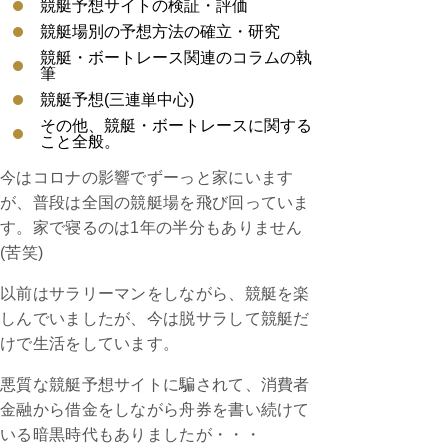
競艇予想サイトの検証・評価
競艇場別の予想方法の確立・研究
競艇・ボートレース関連のコラムの執
筆
競艇予想(三連単中心)
その他、競艇・ボートレースに関する
こと全般。
今はコロナの影響でずーっと家にいます
が、普段は全国の競艇場を飛び回っていま
す。家で寝るのは1年の半分もありません
(苦笑)
以前はサラリーマンをしながら、競艇を楽
しんでいましたが、今は脱サラして競艇だ
けで生活をしています。
悪質な競艇予想サイトに騙されて、消費者
金融から借金をしながら舟券を書い続けて
いる暗黒時代もありましたが・・・