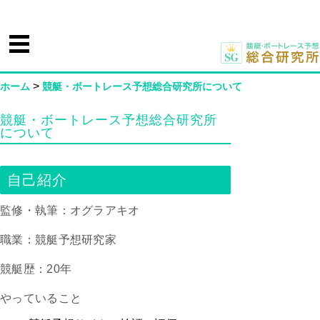
>
ホーム
競艇・ボートレース予想総合研究所について
競艇・ボートレース予想総合研究所
について
自己紹介
監修・執筆：オグラアキオ
職業：競艇予想研究家
競艇歴：20年
やっていること