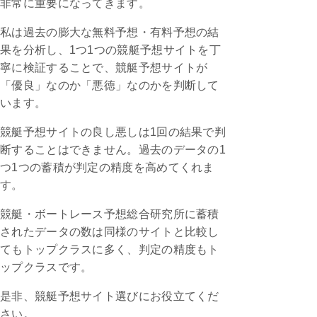
非常に重要になってきます。
私は過去の膨大な無料予想・有料予想の結
果を分析し、1つ1つの競艇予想サイトを丁
寧に検証することで、競艇予想サイトが
「優良」なのか「悪徳」なのかを判断して
います。
競艇予想サイトの良し悪しは1回の結果で判
断することはできません。過去のデータの1
つ1つの蓄積が判定の精度を高めてくれま
す。
競艇・ボートレース予想総合研究所に蓄積
されたデータの数は同様のサイトと比較し
てもトップクラスに多く、判定の精度もト
ップクラスです。
是非、競艇予想サイト選びにお役立てくだ
さい。