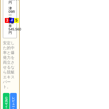
円
津
09R
一
般
3
4
5
3連
単
545,560
円
安定し
た的中
率と爆
発力を
両立さ
せるな
ら競艇
エキス
パー
ト。
公
レ
式
ビ
サ
ュ
イ
ー