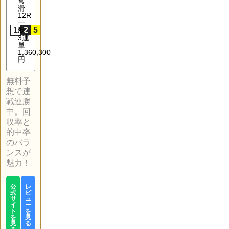
常
滑
12R
一
1
般
2
5
3連
単
1,360,300
円
無料予
想で連
戦連勝
中。回
収率と
的中率
のバラ
ンスが
魅力！
公
レ
式
ビ
サ
ュ
イ
ー
ト
を
を
見
見
る