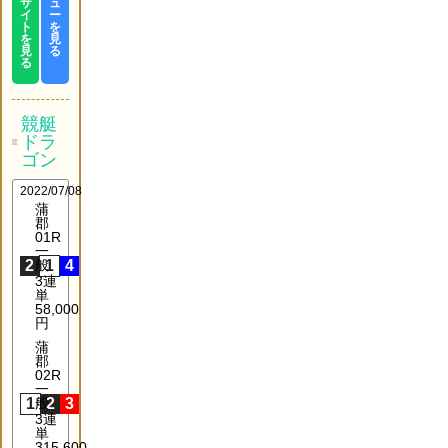
サ
ュ
イ
ー
ト
を
を
見
見
る
る
競艇
ドラ
ゴン
2022/07/08
蒲
郡
01R
一
2
般
1
4
3連
単
58,000
円
蒲
郡
02R
一
1
般
2
3
3連
単
315,600