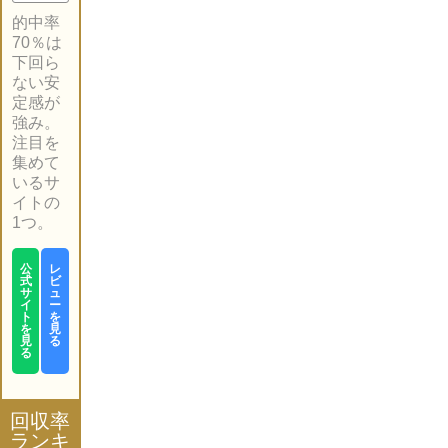
的中率
70％は
下回ら
ない安
定感が
強み。
注目を
集めて
いるサ
イトの
1つ。
公
レ
式
ビ
サ
ュ
イ
ー
ト
を
を
見
見
る
る
回収率
ランキ