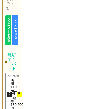
てい
る！
公
レ
式
ビ
サ
ュ
イ
ー
ト
を
を
見
見
る
る
競艇
エキ
スパ
ート
2022/07/10
唐
津
11R
一
2
般
1
5
3連
単
160,200
円