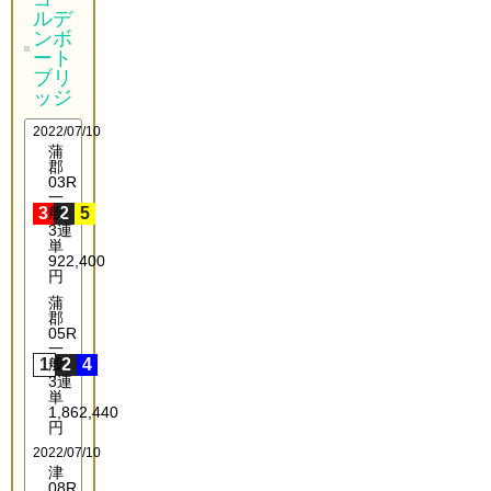
ルデ
ンボ
ート
ブリ
ッジ
2022/07/10
蒲
郡
03R
一
3
般
2
5
3連
単
922,400
円
蒲
郡
05R
一
1
般
2
4
3連
単
1,862,440
円
2022/07/10
津
08R