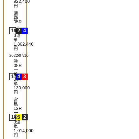
922,400
円
蒲
郡
05R
一
1
般
2
4
3連
単
1,862,440
円
2022/07/10
津
08R
一
般
1
4
3
3連
単
130,000
円
宮
島
12R
一
1
般
5
2
3連
単
1,014,000
円