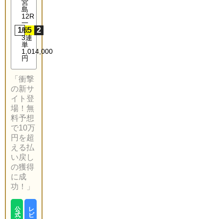
宮
島
12R
一
1
般
5
2
3連
単
1,014,000
円
「衝撃
の新サ
イト登
場！無
料予想
で10万
円を超
える払
い戻し
の獲得
に成
功！」
公
レ
式
ビ