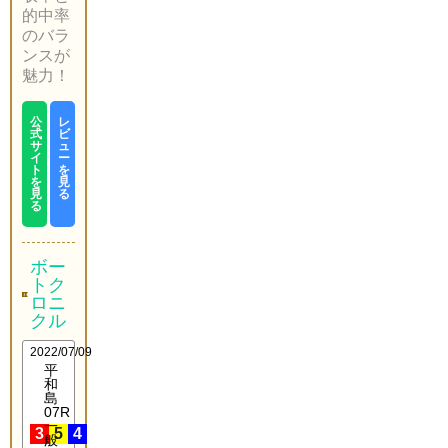
的中率
のバラ
ンスが
魅力！
公
レ
式
ビ
サ
ュ
イ
ー
ト
を
を
見
見
る
る
ボー
トク
ロニ
クル
2022/07/09
平
和
島
07R
一
3
5
4
般