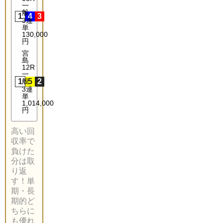
一
般
1
4
3
3連
単
130,000
円
宮
島
12R
一
1
般
5
2
3連
単
1,014,000
円
高い回
収率で
負けた
分は取
り返
す！単
期・長
期的ど
ちらに
も優れ