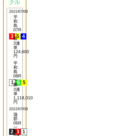
クル
2022/07/09
平
和
島
07R
一
3
5
4
般
3連
単
124,600
円
平
和
島
08R
一
1
6
5
般
3連
単
1,118,010
円
2022/07/09
蒲
郡
06R
一
2
般
3
1