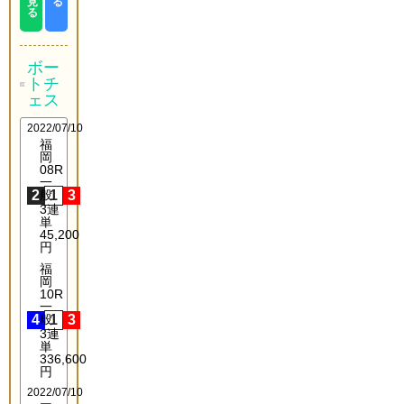
見
る
る
ボー
トチ
ェス
2022/07/10
福
岡
08R
一
2
般
1
3
3連
単
45,200
円
福
岡
10R
一
4
般
1
3
3連
単
336,600
円
2022/07/10