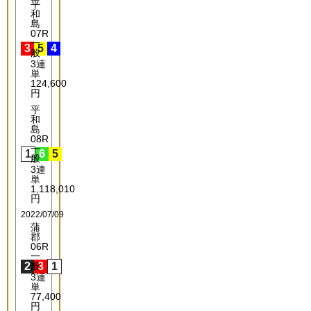
平
和
島
07R
一
3
5
4
般
3連
単
124,600
円
平
和
島
08R
一
1
6
5
般
3連
単
1,118,010
円
2022/07/09
蒲
郡
06R
一
2
般
3
1
3連
単
77,400
円