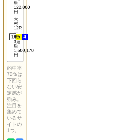
単
122,000
円
大
村
12R
一
1
般
5
4
3連
単
1,500,170
円
的中率
70％は
下回ら
ない安
定感が
強み。
注目を
集めて
いるサ
イトの
1つ。