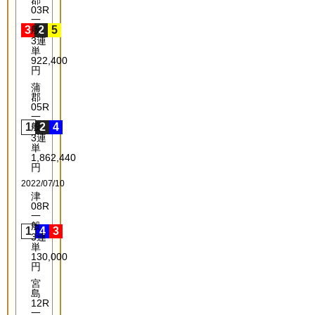
郡
03R
一
3
般
2
5
3連
単
922,400
円
蒲
郡
05R
一
1
般
2
4
3連
単
1,862,440
円
2022/07/10
津
08R
一
般
1
4
3
3連
単
130,000
円
宮
島
12R
一