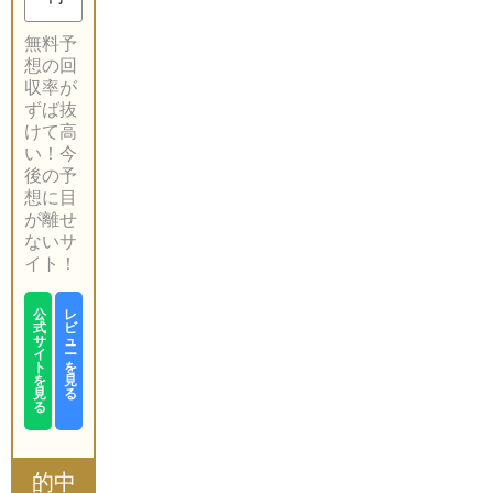
無料予
想の回
収率が
ずば抜
けて高
い！今
後の予
想に目
が離せ
ないサ
イト！
公
レ
式
ビ
サ
ュ
イ
ー
ト
を
を
見
見
る
る
的中