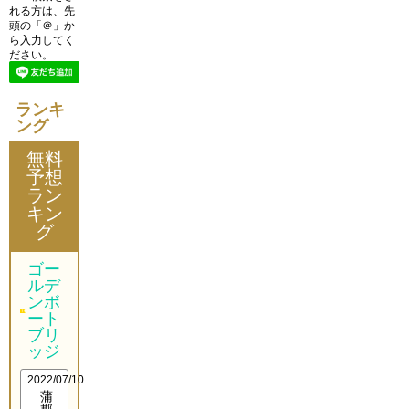
れる方は、先
頭の「＠」か
ら入力してく
ださい。
ランキ
ング
無料
予想
ラン
キン
グ
ゴー
ルデ
ンボ
ート
ブリ
ッジ
2022/07/10
蒲