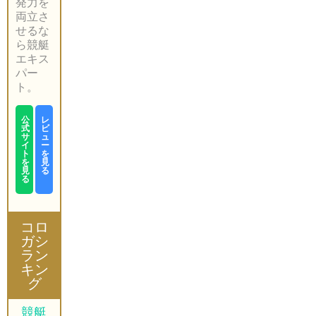
発力を
両立さ
せるな
ら競艇
エキス
パー
ト。
公
レ
式
ビ
サ
ュ
イ
ー
ト
を
を
見
見
る
る
コロ
ガシ
ラン
キン
グ
競艇