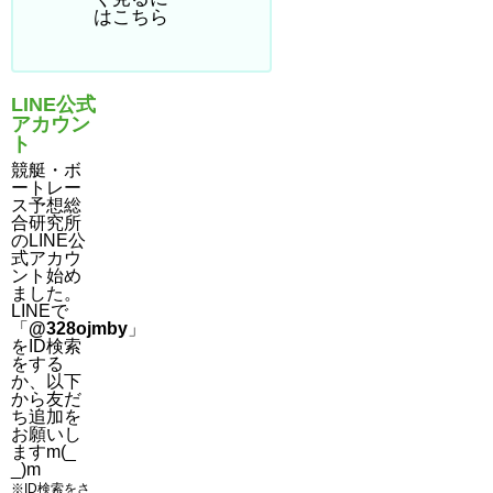
はこちら
LINE公式
アカウン
ト
競艇・ボ
ートレー
ス予想総
合研究所
のLINE公
式アカウ
ント始め
ました。
LINEで
「
@328ojmby
」
をID検索
をする
か、以下
から友だ
ち追加を
お願いし
ますm(_
_)m
※ID検索をさ