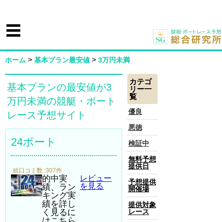
>
>
ホーム
基本プラン最安値
3万円未満
カテゴ
基本プランの最安値が3
リー一
覧
万円未満の競艇・ボート
優良
レース予想サイト
悪徳
24ボート
検証中
無料予想
提供日
総口コミ数 :307件
的中実
レビュー
予想提供
を見る
績、ラン
開催場
キング実
績を詳し
提供対象
レース
く見るに
はこちら