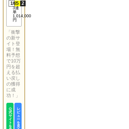
1
般
5
2
3連
単
1,014,000
円
「衝撃
の新サ
イト登
場！無
料予想
で10万
円を超
える払
い戻し
の獲得
に成
功！」
公
レ
式
ビ
サ
ュ
イ
ー
ト
を
を
見