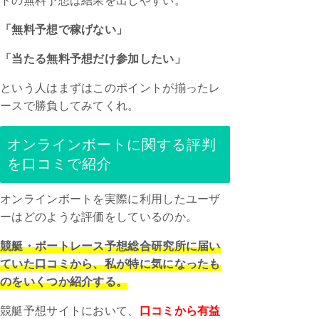
トの無料予想は結果を出しやすい。
券
円
戻
代
金
「無料予想で稼げない」
びわこ
画像
5R / 3連
2022/04/25
「当たる無料予想だけ参加したい」
単
という人はまずはこのポイントが揃ったレ
決
1-4-
オ
5.4
着
2
ッ
倍
ースで勝負してみてくれ。
ズ
舟
5,000
払
5,400
オンラインボートに関する評判
券
円
戻
円
代
金
を口コミで紹介
多摩川
画像
4R / 3連
2022/04/22
オンラインボートを実際に利用したユーザ
単
ーはどのような評価をしているのか。
決
2-1-
オ
21.3
着
6
ッ
倍
競艇・ボートレース予想総合研究所に届い
ズ
ていた口コミから、私が特に気になったも
舟
8,000
払
21,300
券
円
戻
円
のをいくつか紹介する。
代
金
競艇予想サイトにおいて、
口コミから有益
芦屋 8R