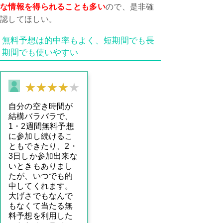
画像
2022/04/21
/ 3連単
な情報を得られることも多い
ので、是非確
認してほしい。
決
1-4-
オ
10.6
着
3
ッ
倍
ズ
無料予想は的中率もよく、短期間でも長
舟
8,000
払
10,600
期間でも使いやすい
券
円
戻
円
代
金
徳山 9R
画像
2022/04/20
/ 3連単
自分の空き時間が
決
1-2-
オ
10.3
結構バラバラで、
着
4
ッ
倍
ズ
1・2週間無料予想
に参加し続けるこ
舟
6,000
払
10,300
券
円
戻
円
ともできたり、2・
代
金
3日しか参加出来な
いときもありまし
桐生 5R
画像
2022/04/19
たが、いつでも的
/ 3連単
中してくれます。
大げさでもなんで
決
2-1-
オ
12.1
着
3
ッ
倍
もなくて当たる無
ズ
料予想を利用した