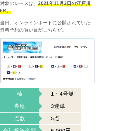
対象のレースは、
平和島
2021年11月2日の江戸川
画像
2R / 3連
2022/06/21
6R。
単
当日、オンラインボートに公開されていた
決
1-2-
オ
13.9
着
3
ッ
倍
無料予想の買い目がこちらだ。
ズ
舟
8,000
払
13,900
券
円
戻
円
代
金
大村 4R
画像
2022/06/20
/ 3連単
決
3-1-
オ
22.3
着
2
ッ
倍
ズ
舟
8,000
払
0円
軸
1・4号艇
券
円
戻
代
金
券種
3連単
下関 4R
画像
2022/06/17
/ 3連単
点数
5点
決
4-1-
オ
17.6
着
6
ッ
倍
合計投資金額
5,000円