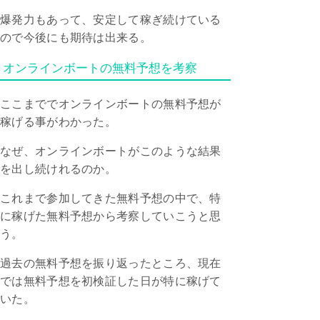
着
2
ッ
倍
ズ
爆発力もあって、安定して稼ぎ続けている
舟
8,000
払
13,600
ので今後にも期待は出来る。
券
円
戻
円
代
金
オンラインボートの無料予想を考察
徳山 9R
画像
2022/06/23
/ 3連単
ここまででオンラインボートの無料予想が
決
1-3-
オ
8.3
稼げる事がわかった。
着
2
ッ
倍
ズ
なぜ、オンラインボートがこのような結果
舟
8,000
払
8,300
券
円
戻
円
を出し続けれるのか。
代
金
これまで参加してきた無料予想の中で、特
大村 4R
画像
2022/06/22
/ 3連単
に稼げた無料予想から考察していこうと思
う。
決
2-1-
オ
8.4
着
3
ッ
倍
ズ
過去の無料予想を振り返ったところ、現在
では無料予想を初検証した日が特に稼げて
舟
8,000
払
8,400
券
円
戻
円
いた。
代
金