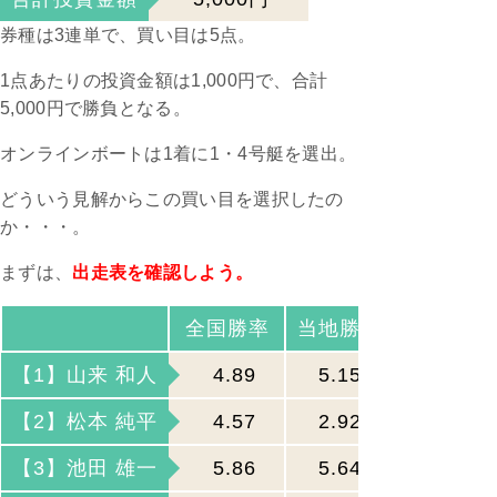
ズ
券種は3連単で、買い目は5点。
舟
8,000
払
17,600
券
円
戻
円
代
金
1点あたりの投資金額は1,000円で、合計
5,000円で勝負となる。
鳴門 9R
画像
2022/06/15
/ 3連単
オンラインボートは1着に1・4号艇を選出。
決
2-3-
オ
50.2
着
4
ッ
倍
どういう見解からこの買い目を選択したの
ズ
か・・・。
舟
8,000
払
0円
券
円
戻
代
金
まずは、
出走表を確認しよう。
芦屋 9R
画像
2022/06/10
/ 3連単
全国勝率
当地勝率
モーター
決
1-3-
オ
11.3
【1】山来 和人
4.89
5.15
54.
着
5
ッ
倍
ズ
【2】松本 純平
4.57
2.92
58.
舟
8,000
払
11,300
券
円
戻
円
代
金
【3】池田 雄一
5.86
5.64
49.