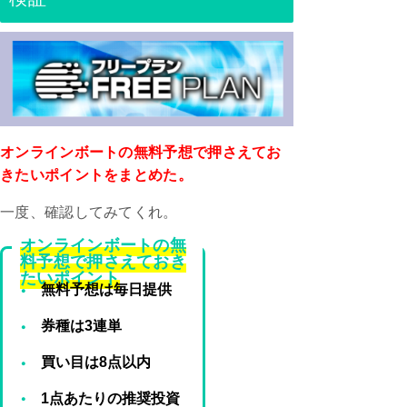
オンラインボートの無料予想で押さえてお
きたいポイントをまとめた。
一度、確認してみてくれ。
オンラインボートの無
料予想で押さえておき
たいポイント
無料予想は毎日提供
券種は3連単
買い目は8点以内
1点あたりの推奨投資