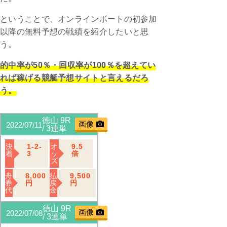
ということで、オンラインボートの初参加
以降の
無料予想の戦績
を紹介したいと思
う。
的中率が50％・回収率が100％を超えてい
れば稼げる競艇予想サイトと言えるだろ
う。
徳山 9R
画像
2022/07/11
/ 3連単
決
1-2-
オ
9.5
着
3
ッ
倍
ズ
舟
8,000
払
9,500
券
円
戻
円
代
金
徳山 9R
画像
2022/07/08
/ 3連単