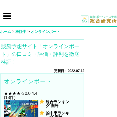
>
>
ホーム
検証中
オンラインボート
競艇予想サイト「オンラインボー
ト」の口コミ・評価・評判を徹底
検証！
更新日：2022.07.12
オンラインボート
★★★★
☆
0.0
4.4
(18件)
総合ランキン
グ 圏外
的中率ランキ
ング 圏外