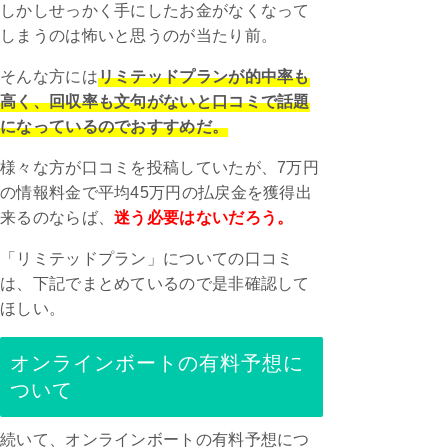
/ 3連単
しかしせっかく手にしたお金がなくなって
しまうのは怖いと思うのが当たり前。
決
2-1-
オ
48.5
着
4
ッ
倍
ズ
そんな方には
リミテッドプランが的中率も
舟
8,000
払
0円
高く、回収率も文句がないと口コミで話題
券
円
戻
になっているのでおすすめだ。
代
金
若松 3R
様々な方が口コミを投稿していたが、7万円
画像
2022/03/28
/ 3連単
の情報料金で平均45万円の払戻金を獲得出
決
2-3-
オ
10.5
来るのならば、
迷う必要はないだろう。
着
5
ッ
倍
ズ
「リミテッドプラン」についての口コミ
舟
8,000
払
10,500
は、下記でまとめているので是非確認して
券
円
戻
円
代
金
ほしい。
宮島 5R
画像
2022/03/25
/ 3連単
オンラインボートの有料予想に
ついて
決
1-2-
オ
10.4
着
4
ッ
倍
ズ
続いて、オンラインボートの有料予想につ
舟
8,000
払
10,400