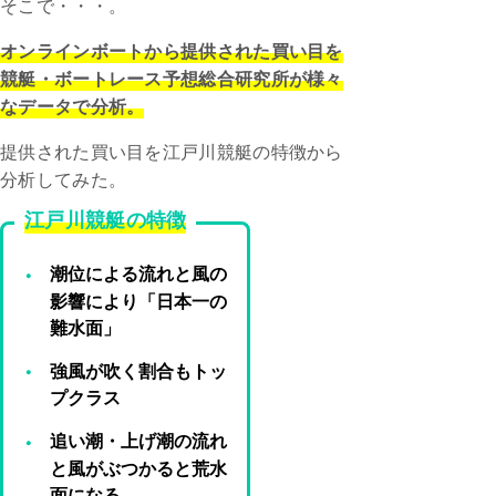
そこで・・・。
舟
8,000
払
8,600
券
円
戻
円
オンラインボートから提供された買い目を
代
金
競艇・ボートレース予想総合研究所が様々
芦屋 9R
なデータで分析。
画像
2022/06/01
/ 3連単
提供された買い目を江戸川競艇の特徴から
決
1-3-
オ
9.9
着
2
ッ
倍
分析してみた。
ズ
江戸川競艇の特徴
舟
8,000
払
0円
券
円
戻
代
金
潮位による流れと風の
徳山 9R
影響により「日本一の
画像
2022/05/31
/ 3連単
難水面」
決
2-6-
オ
59.2
着
1
ッ
倍
強風が吹く割合もトッ
ズ
プクラス
舟
8,000
払
59,200
券
円
戻
円
追い潮・上げ潮の流れ
代
金
と風がぶつかると荒水
丸亀 3R
画像
面になる