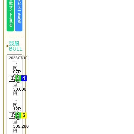
式
ビ
サ
ュ
イ
ー
ト
を
を
見
見
る
る
競艇
BULL
2022/07/10
下
関
07R
G2
1
6
4
3連
単
38,600
円
下
関
12R
G2
1
6
5
3連
単
305,280
円