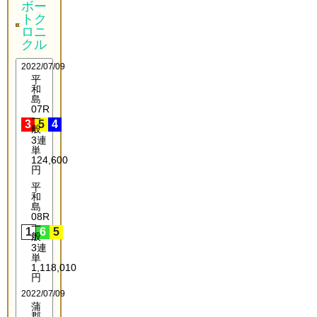
ボー
トク
ロニ
クル
2022/07/09
平
和
島
07R
一
3
5
4
般
3連
単
124,600
円
平
和
島
08R
一
1
6
5
般
3連
単
1,118,010
円
2022/07/09
蒲
郡