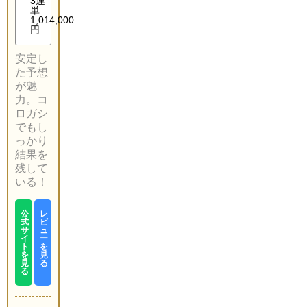
3連
単
1,014,000
円
安定し
た予想
が魅
力。コ
ロガシ
でもし
っかり
結果を
残して
いる！
公
レ
式
ビ
サ
ュ
イ
ー
ト
を
を
見
見
る
る