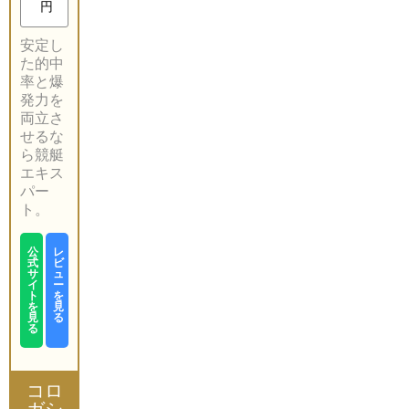
円
安定し
た的中
率と爆
発力を
両立さ
せるな
ら競艇
エキス
パー
ト。
公
レ
式
ビ
サ
ュ
イ
ー
ト
を
を
見
見
る
る
コロ
ガシ