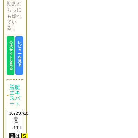
期的ど
ちらに
も優れ
てい
る！
公
レ
式
ビ
サ
ュ
イ
ー
ト
を
を
見
見
る
る
競艇
エキ
スパ
ート
2022/07/10
唐
津
11R
一
2
般
1
5