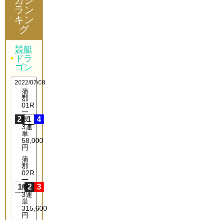
ラン
キン
グ
競艇
ドラ
ゴン
2022/07/08
蒲
郡
01R
一
2
般
1
4
3連
単
58,000
円
蒲
郡
02R
一
1
般
2
3
3連
単
315,600
円