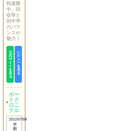
戦連勝
中。回
収率と
的中率
のバラ
ンスが
魅力！
公
レ
式
ビ
サ
ュ
イ
ー
ト
を
を
見
見
る
る
ボー
トク
ロニ
クル
2022/07/09
平
和