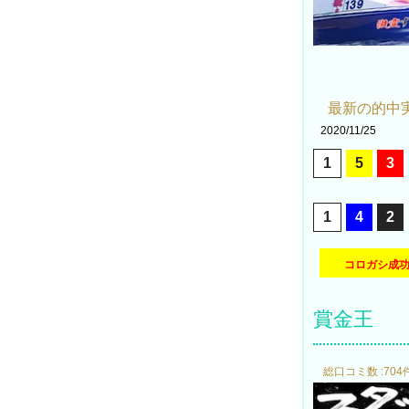
最新の的中
2020/11/25
1
5
3
1
4
2
コロガシ成
賞金王
総口コミ数 :704