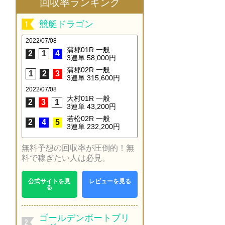
回収率ランキング
競艇ドラゴン
2022/07/08
蒲郡01R 一般
2
1
4
3連単 58,000円
蒲郡02R 一般
1
2
3
3連単 315,600円
2022/07/08
大村01R 一般
2
3
1
3連単 43,200円
若松02R 一般
2
4
5
3連単 232,200円
無料予想の回収率が圧倒的！無
料で稼ぎたい人は必見。
公式サイトを見
レビューを見る
る
ゴールデンボートブリ