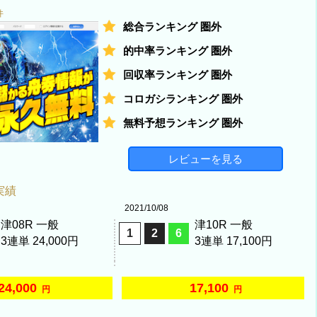
件
総合ランキング 圏外
的中率ランキング 圏外
回収率ランキング 圏外
コロガシランキング 圏外
無料予想ランキング 圏外
レビューを見る
実績
2021/10/08
津08R 一般
津10R 一般
1
2
6
3連単 24,000円
3連単 17,100円
24,000
17,100
円
円