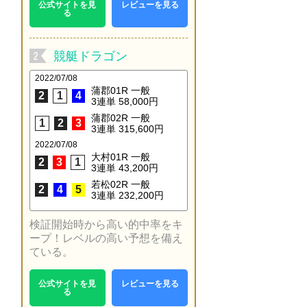
公式サイトを見
レビューを見る
る
競艇ドラゴン
2022/07/08
蒲郡01R 一般
2
1
4
3連単 58,000円
蒲郡02R 一般
1
2
3
3連単 315,600円
2022/07/08
大村01R 一般
2
3
1
3連単 43,200円
若松02R 一般
2
4
5
3連単 232,200円
検証開始時から高い的中率をキ
ープ！レベルの高い予想を備え
ている。
公式サイトを見
レビューを見る
る