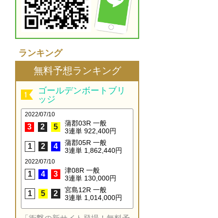
ランキング
無料予想ランキング
ゴールデンボートブリ
ッジ
2022/07/10
蒲郡03R 一般
3
2
5
3連単 922,400円
蒲郡05R 一般
1
2
4
3連単 1,862,440円
2022/07/10
津08R 一般
1
4
3
3連単 130,000円
宮島12R 一般
1
5
2
3連単 1,014,000円