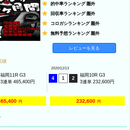
的中率ランキング 圏外
回収率ランキング 圏外
コロガシランキング 圏外
無料予想ランキング 圏外
レビューを見る
実績
2020/12/13
福岡11R G3
福岡10R G3
4
1
2
3連単 465,400円
3連単 232,600円
465,400
232,600
円
円
ド