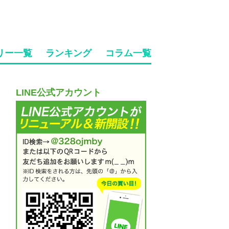
リー一覧
ランキング
コラム一覧
LINE公式アカウント