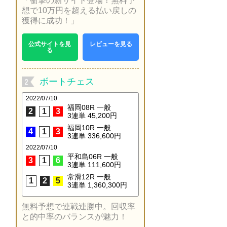
「衝撃の新サイト登場！無料予
想で10万円を超える払い戻しの
獲得に成功！」
公式サイトを見
レビューを見る
る
ボートチェス
2022/07/10
福岡08R 一般
2
1
3
3連単 45,200円
福岡10R 一般
4
1
3
3連単 336,600円
2022/07/10
平和島06R 一般
3
1
6
3連単 111,600円
常滑12R 一般
1
2
5
3連単 1,360,300円
無料予想で連戦連勝中。回収率
と的中率のバランスが魅力！