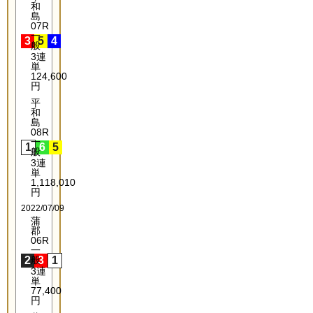
和
島
07R
一
3
5
4
般
3連
単
124,600
円
平
和
島
08R
一
1
6
5
般
3連
単
1,118,010
円
2022/07/09
蒲
郡
06R
一
2
般
3
1
3連
単
77,400
円