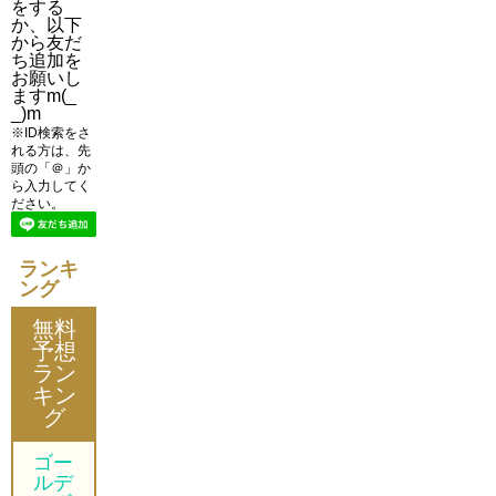
をする
か、以下
から友だ
ち追加を
お願いし
ますm(_
_)m
※ID検索をさ
れる方は、先
頭の「＠」か
ら入力してく
ださい。
ランキ
ング
無料
予想
ラン
キン
グ
ゴー
ルデ