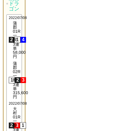
ドラ
ゴン
2022/07/08
蒲
郡
01R
一
2
般
1
4
3連
単
58,000
円
蒲
郡
02R
一
1
般
2
3
3連
単
315,600
円
2022/07/08
大
村
01R
一
2
般
3
1
3連