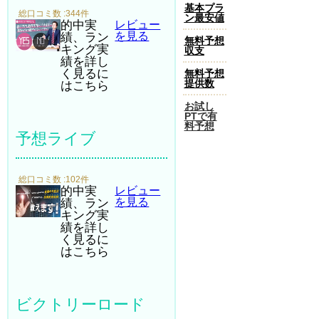
基本プラ
総口コミ数 :344件
ン最安値
的中実
レビュー
を見る
績、ラン
無料予想
キング実
収支
績を詳し
く見るに
無料予想
提供数
はこちら
お試し
PTで有
料予想
予想ライブ
総口コミ数 :102件
的中実
レビュー
を見る
績、ラン
キング実
績を詳し
く見るに
はこちら
ビクトリーロード