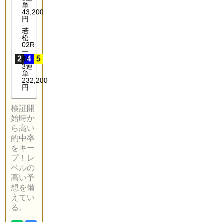
単
43,200
円
若
松
02R
一
2
般
4
5
3連
単
232,200
円
検証開
始時か
ら高い
的中率
をキー
プ！レ
ベルの
高い予
想を備
えてい
る。