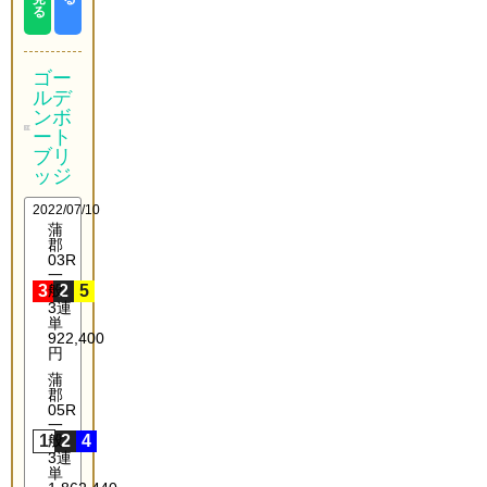
る
ゴー
ルデ
ンボ
ート
ブリ
ッジ
2022/07/10
蒲
郡
03R
一
3
般
2
5
3連
単
922,400
円
蒲
郡
05R
一
1
般
2
4
3連
単