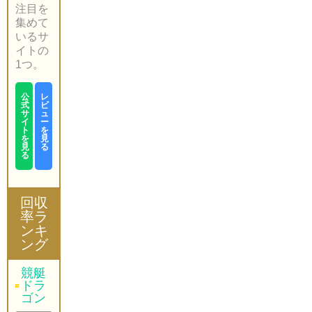
注目を
集めて
いるサ
イトの
1つ。
公
レ
式
ビ
サ
ュ
イ
ー
ト
を
を
見
見
る
る
回収
率ラ
ンキ
ング
競艇
ドラ
ゴン