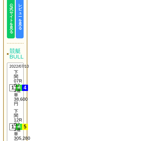
公
レ
式
ビ
サ
ュ
イ
ー
ト
を
を
見
見
る
る
競艇
BULL
2022/07/10
下
関
07R
G2
1
6
4
3連
単
38,600
円
下
関
12R
G2
1
6
5
3連
単
305,280