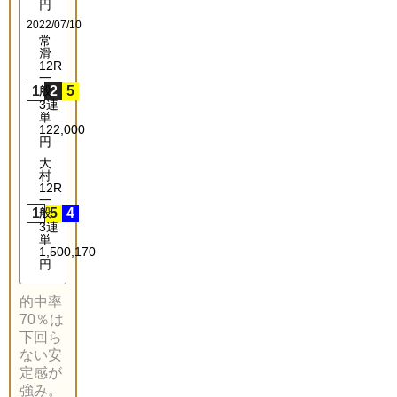
円
2022/07/10
常
滑
12R
一
1
般
2
5
3連
単
122,000
円
大
村
12R
一
1
般
5
4
3連
単
1,500,170
円
的中率
70％は
下回ら
ない安
定感が
強み。