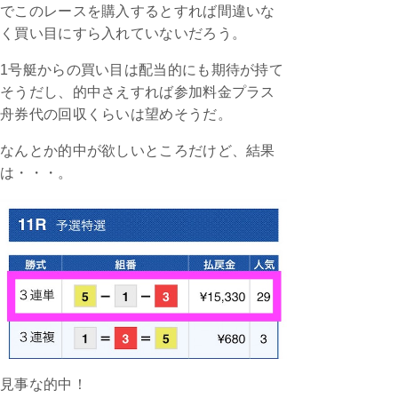
でこのレースを購入するとすれば間違いな
三連単 4
-1-
舟券代：
3
買い目
10,000円
く買い目にすら入れていないだろう。
払戻金：
回収率：
50,800円
508％
1号艇からの買い目は配当的にも期待が持て
そうだし、的中さえすれば参加料金プラス
2020年07
平和島
舟券代の回収くらいは望めそうだ。
月16日
03R
三連単 1
-6-
舟券代：
なんとか的中が欲しいところだけど、結果
2
買い目
10,000円
払戻金：
回収率：
は・・・。
28,500円
285％
2020年07
びわこ
月14日
04R
三連単 1
-3-
舟券代：
5
買い目
10,000円
払戻金：
回収率：
35,200円
352％
2020年07
戸田
月13日
04R
見事な的中！
三連単 6
-3-
舟券代：