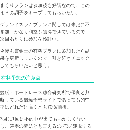
まくりプランは参加後も好調なので、この
2020年06
多摩川
ままの調子をキープしてもらいたい。
月29日
05R
三連単 2
-5-
舟券代：
グランドスラムプランに関しては未だに不
6
買い目
10,000円
払戻金：
回収率：
参加。かなり利益も獲得できているので、
14,100円
141％
次回あたりに参加を検討中。
2020年06
戸田
今後も賞金王の有料プランに参加したら結
月26日
04R
果を更新していくので、引き続きチェック
三連単 1
-4-
舟券代：
してもらいたいと思う。
3
買い目
10,000円
払戻金：
回収率：
有料予想の注意点
17,900円
179％
2020年06
平和島
競艇・ボートレース総合研究所で優良と判
月25日
05R
断している競艇予想サイトであっても的中
三連単 3
-4-
舟券代：
率はどれだけ高くとも70％前後。
1
買い目
10,000円
払戻金：
回収率：
13,400円
134％
3回に1回は不的中が出てもおかしくない
し、確率の問題とも言えるので3.4連敗する