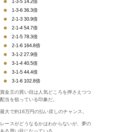
1-3-5 14.2倍
1-3-6 36.3倍
2-1-3 30.9倍
2-1-4 54.7倍
2-1-5 78.3倍
2-1-6 164.8倍
3-1-2 27.9倍
3-1-4 40.5倍
3-1-5 44.4倍
3-1-6 102.8倍
賞金王の買い目は人気どころを押さえつつ
配当を狙っている印象だ。
最大で約16万円の払い戻しのチャンス。
レースがどうなるかはわからないが、夢の
ある買い目になっている。