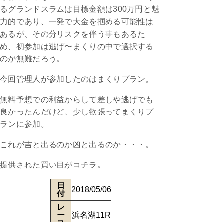
21,300円
213％
るグランドスラムは目標金額は300万円と魅
力的であり、一発で大金を掴める可能性は
2020年08
尼崎
あるが、その分リスクを伴う事もあるた
月13日
05R
め、初参加は逃げ〜まくりの中で選択する
三連単 6
-1-
舟券代：
2
買い目
10,000円
のが無難だろう。
払戻金：
回収率：
10,200円
102％
今回管理人が参加したのはまくりプラン。
2020年08
常滑
無料予想での利益からして差しや逃げでも
月10日
04R
良かったんだけど、少し欲張ってまくりプ
三連単 1
-3-
舟券代：
ランに参加。
4
買い目
10,000円
払戻金：0
回収率：
これが吉と出るのか凶と出るのか・・・。
円
0％
提供された買い目がコチラ。
2020年08
浜名湖
月07日
03R
日
三連単 4
-1-
舟券代：
2018/05/06
付
3
買い目
10,000円
払戻金：
回収率：
レ
ー
浜名湖11R
109,500円
1095％