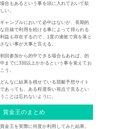
2020年06
平和島
場合もあるという事を頭に入れておいて欲
月24日
02R
しい。
三連単 3
-4-
舟券代：
2
買い目
10,000円
ギャンブルにおいて必中はないが、長期的
払戻金：
回収率：
23,100円
231％
な目線で利用を続ける事によって得られる
利益も存在するので、1度の連敗で肩を落と
2020年06
三国
さない事が大事と言える。
月18日
08R
三連単 1
-4-
舟券代：
初回参加から的中できる場合もあれば、的
5
買い目
10,000円
中までに3回以上かかるという事を覚えてお
払戻金：
回収率：
27,900円
279％
こう。
2020年06
徳山
どんなに結果を残せている競艇予想サイト
月12日
12R
であっても、ある程度長い視点で見るとい
三連単 1
-3-
舟券代：
うことは忘れないように。
5
買い目
10,000円
払戻金：
回収率：
21,400円
214％
賞金王のまとめ
2020年06
浜名湖
賞金王を実際に何度か利用してみた結果。
月11日
08R