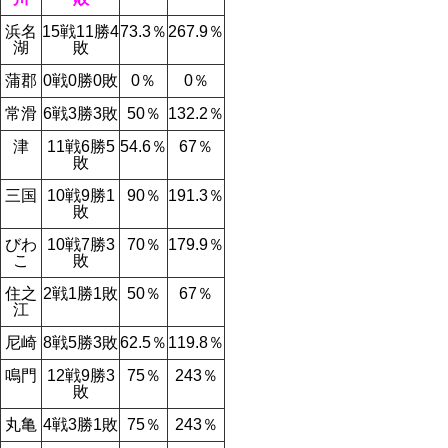
4
買い目
10,000円
払戻金：
回収率：
浜名
15戦11勝4
73.3％
267.9％
66,300円
663％
湖
敗
蒲郡
0戦0勝0敗
0％
0％
2020年10
多摩川
月31
日
01R
常滑
6戦3勝3敗
50％
132.2％
三連単 1
-5-
舟券代：
4
買い目
10,000円
津
11戦6勝5
54.6％
67％
敗
払戻金：
回収率：
79,400円
794％
三国
10戦9勝1
90％
191.3％
敗
2020年10
多摩川
びわ
10戦7勝3
70％
179.9％
月21日
08R
こ
敗
三連単 1
-2-
舟券代：
4
買い目
10,000円
住之
2戦1勝1敗
50％
67％
払戻金：
回収率：
江
11,200円
112％
尼崎
8戦5勝3敗
62.5％
119.8％
2020年10
常滑
鳴門
12戦9勝3
75％
243％
月19日
08R
敗
三連単 3
-1-
舟券代：
丸亀
4戦3勝1敗
75％
243％
5
買い目
10,000円
払戻金：
回収率：