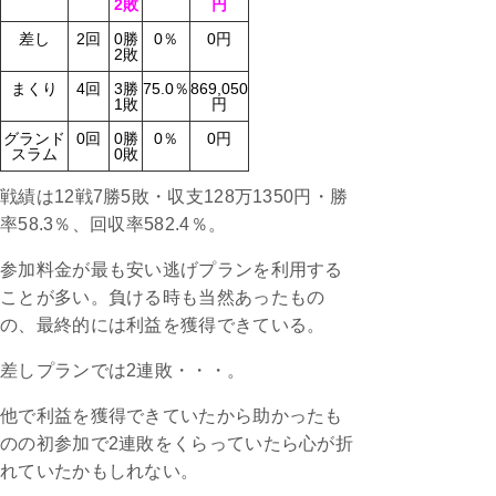
2敗
円
76,800円
768％
差し
2回
0勝
0％
0円
2敗
2020年07
平和島
月02日
02R
まくり
4回
3勝
75.0％
869,050
1敗
円
三連単 2
-1-
舟券代：
4
買い目
10,000円
グランド
0回
0勝
0％
0円
払戻金：
回収率：
スラム
0敗
15,100円
151％
戦績は12戦7勝5敗・収支128万1350円・勝
2020年07
徳山
率58.3％、回収率582.4％。
月01日
08R
三連単 1
-2-
舟券代：
参加料金が最も安い逃げプランを利用する
3
買い目
10,000円
ことが多い。負ける時も当然あったもの
払戻金：
回収率：
の、最終的には利益を獲得できている。
14,800円
148％
差しプランでは2連敗・・・。
2020年06
多摩川
月30日
03R
他で利益を獲得できていたから助かったも
三連単 2
-1-
舟券代：
6
買い目
10,000円
のの初参加で2連敗をくらっていたら心が折
払戻金：
回収率：
れていたかもしれない。
17,300円
173％