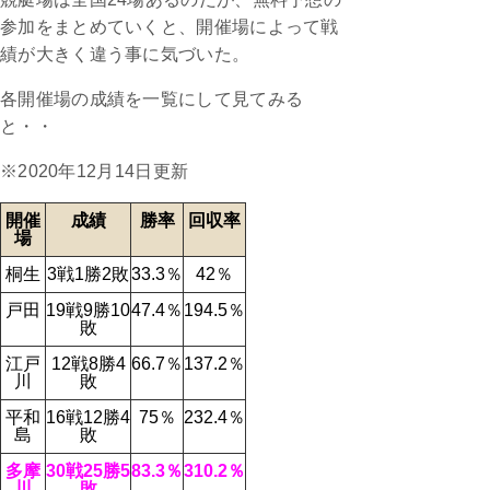
三連単 4
-1-
舟券代：
参加をまとめていくと、開催場によって戦
3
買い目
10,000円
績が大きく違う事に気づいた。
払戻金：0
回収率：
円
0％
各開催場の成績を一覧にして見てみる
2020年11
多摩川
と・・
月13
日
11R
三連単 2
-1-
舟券代：
※2020年12月14日更新
3
買い目
10,000円
払戻金：
回収率：
開催
成績
勝率
回収率
39,500円
395％
場
桐生
3戦1勝2敗
33.3％
42％
2020年11
徳山
月05
日
08R
戸田
19戦9勝10
47.4％
194.5％
三連単 1
-3-
舟券代：
敗
4
買い目
10,000円
江戸
12戦8勝4
66.7％
137.2％
払戻金：0
回収率：
川
敗
円
0％
平和
16戦12勝4
75％
232.4％
2020年11
戸田
島
敗
月02
日
04R
多摩
30戦25勝5
83.3％
310.2％
三連単 2
-3-
舟券代：
川
敗