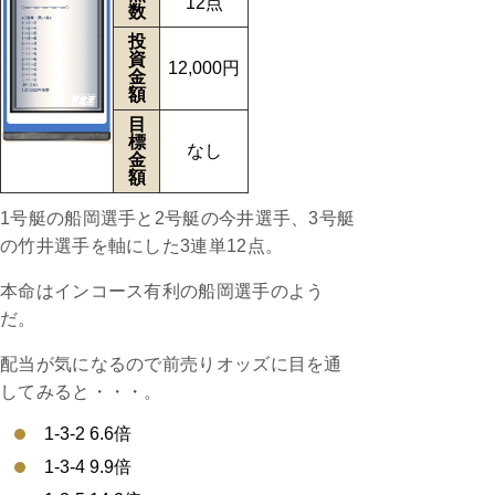
12点
数
投
資
12,000円
金
額
目
標
なし
金
額
1号艇の船岡選手と2号艇の今井選手、3号艇
の竹井選手を軸にした3連単12点。
本命はインコース有利の船岡選手のよう
だ。
配当が気になるので前売りオッズに目を通
してみると・・・。
1-3-2 6.6倍
1-3-4 9.9倍