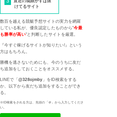
直近の成績がずば抜
18,100円
181％
けてるサイト
2020年05
唐津
月22日
09R
数百を越える競艇予想サイトの実力を網羅
三連単 5
-2-
舟券代：
している私が、優良認定したものから”
今最
6
買い目
10,000円
も勝率が高い
”と判断したサイトを厳選。
払戻金：
回収率：
11,600円
116％
『今すぐ稼げるサイトが知りたい!』という
2020年05
戸田
方はもちろん。
月18日
04R
三連単 3
-6-
舟券代：
勝機を逃さないためにも、今のうちに友だ
5
買い目
10,000円
ち追加をしておくことをオススメする。
払戻金：0
回収率：
円
0％
LINEで「
@328ojmby
」をID検索をする
か、以下から友だち追加をすることができ
2020年05
多摩川
る。
月14日
03R
三連単 4
-6-
舟券代：
※ID検索をされる方は、先頭の「＠」から入力してくださ
3
買い目
10,000円
い。
払戻金：
回収率：
20,800円
208％