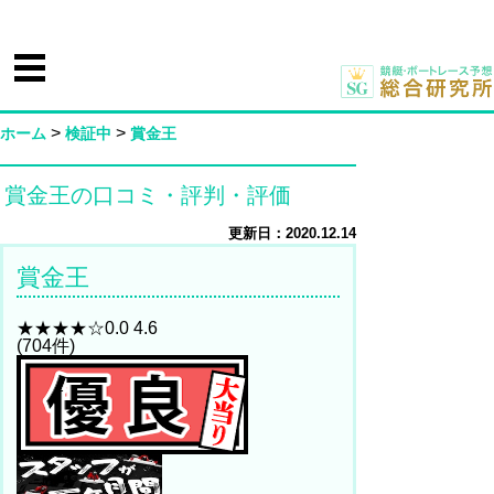
>
>
ホーム
検証中
賞金王
賞金王の口コミ・評判・評価
更新日：2020.12.14
賞金王
★★★★
☆
0.0
4.6
(704件)