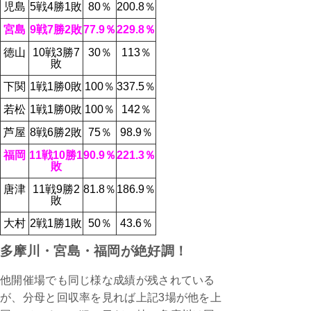
児島
5戦4勝1敗
80％
200.8％
9,300円
93％
宮島
9戦7勝2敗
77.9％
229.8％
2020年10
福岡
徳山
10戦3勝7
30％
113％
月15日
05R
敗
三連単 1
-2-
舟券代：
6
買い目
10,000円
下関
1戦1勝0敗
100％
337.5％
払戻金：
回収率：
若松
24,700円
1戦1勝0敗
247％
100％
142％
芦屋
8戦6勝2敗
75％
98.9％
2020年10
多摩川
月12日
04R
福岡
11戦10勝1
90.9％
221.3％
三連単 2
-1-
舟券代：
敗
5
買い目
10,000円
唐津
11戦9勝2
81.8％
186.9％
払戻金：
回収率：
敗
20,900円
209％
大村
2戦1勝1敗
50％
43.6％
2020年10
江戸川
月07日
04R
多摩川・宮島・福岡が絶好調！
三連単 5
-4-
舟券代：
6
買い目
10,000円
他開催場でも同じ様な成績が残されている
払戻金：0
回収率：
が、分母と回収率を見れば上記3場が他を上
円
0％