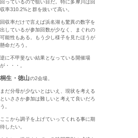
回っているので狙い目だ。特に多摩川は回
2020年10
戸田
収率310.2%と群を抜いて高い。
月01日
04R
三連単 2
-1-
舟券代：
回収率だけで言えば浜名湖も驚異の数字を
6
買い目
10,000円
出しているが参加回数が少なく、まぐれの
払戻金：
回収率：
可能性もある。もう少し様子を見たほうが
19,800円
198％
懸命だろう。
2020年09
浜名湖
逆に不甲斐ない結果となっている開催場
月28日
04R
三連単 1
-4-
舟券代：
が・・・。
3
買い目
10,000円
払戻金：
回収率：
桐生・徳山
の2会場。
13,900円
139％
まだ分母が少ないとはいえ、現状を考える
2020年09
唐津
といささか参加は難しいと考えて良いだろ
月24日
08R
う。
三連単 4
-3-
舟券代：
1
買い目
10,000円
ここから調子を上げていってくれる事に期
払戻金：
回収率：
25,700円
257％
待したい。