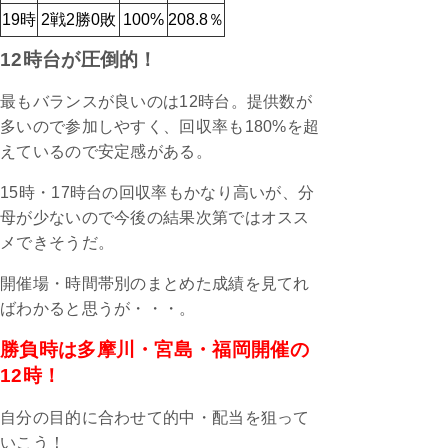
三連単 3
-5-
舟券代：
19時
2戦2勝0敗
100%
208.8％
1
買い目
10,000円
払戻金：
回収率：
12時台が圧倒的！
17,600円
176％
最もバランスが良いのは12時台。提供数が
2020年09
三国
多いので参加しやすく、回収率も180%を超
月08日
08R
えているので安定感がある。
三連単 1
-3-
舟券代：
5
買い目
10,000円
15時・17時台の回収率もかなり高いが、分
払戻金：0
回収率：
円
0％
母が少ないので今後の結果次第ではオスス
メできそうだ。
2020年09
浜名湖
月01日
04R
開催場・時間帯別のまとめた成績を見てれ
三連単 5
-1-
舟券代：
ばわかると思うが・・・。
4
買い目
10,000円
払戻金：
回収率：
勝負時は多摩川・宮島・福岡開催の
52,300円
523％
12時！
2020年08
多摩川
月27日
03R
自分の目的に合わせて的中・配当を狙って
三連単 3
-1-
舟券代：
いこう！